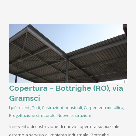
Copertura – Bottrighe (RO), via
Gramsci
I più recenti
,
Tutti
,
Costruzioni industriali
,
Carpenteria metallica
,
Progettazione strutturale
,
Nuove costruzioni
Intervento di costruzione di nuova copertura su piazzale
esterno a servizio di impianto industriale. Bottrighe