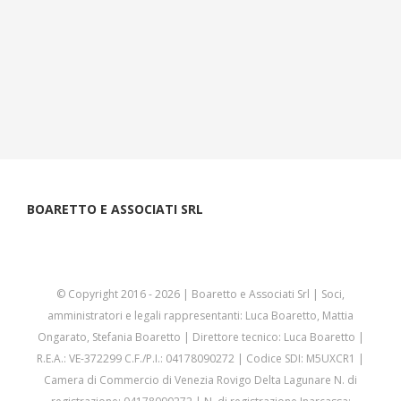
BOARETTO E ASSOCIATI SRL
© Copyright 2016 -
2026 | Boaretto e Associati Srl | Soci,
amministratori e legali rappresentanti: Luca Boaretto, Mattia
Ongarato, Stefania Boaretto | Direttore tecnico: Luca Boaretto |
R.E.A.: VE-372299 C.F./P.I.: 04178090272 | Codice SDI: M5UXCR1 |
Camera di Commercio di Venezia Rovigo Delta Lagunare N. di