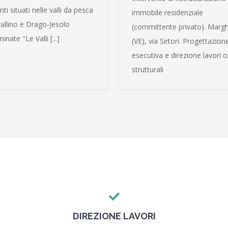
nti situati nelle valli da pesca
immobile residenziale
vallino e Drago-Jesolo
(committente privato). Marg
nate "Le Valli [...]
(VE), via Sirtori. Progettazion
esecutiva e direzione lavori 
strutturali
DIREZIONE LAVORI