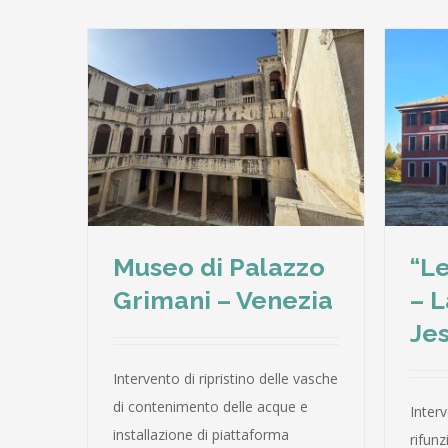
imani –
“Le valli di Jesolo” – Laguna
Nord – Jesolo (VE)
Museo di Palazzo
“Le
Grimani – Venezia
– 
Jes
Intervento di ripristino delle vasche
di contenimento delle acque e
Interv
installazione di piattaforma
rifunz