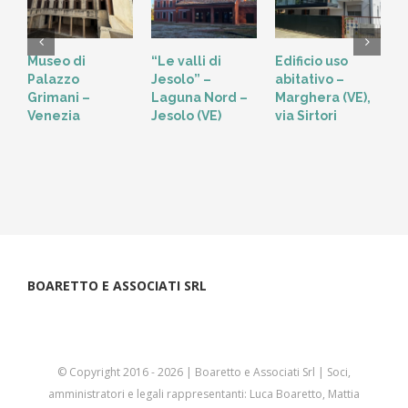
Museo di
“Le valli di
Edificio uso
S
Palazzo
Jesolo” –
abitativo –
T
Grimani –
Laguna Nord –
Marghera (VE),
V
Venezia
Jesolo (VE)
via Sirtori
BOARETTO E ASSOCIATI SRL
© Copyright 2016 -
2026 | Boaretto e Associati Srl | Soci,
amministratori e legali rappresentanti: Luca Boaretto, Mattia