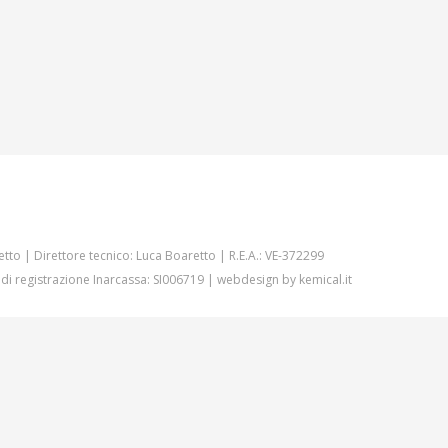
etto | Direttore tecnico: Luca Boaretto | R.E.A.: VE-372299
 di registrazione Inarcassa: SI006719 | webdesign by
kemical.it