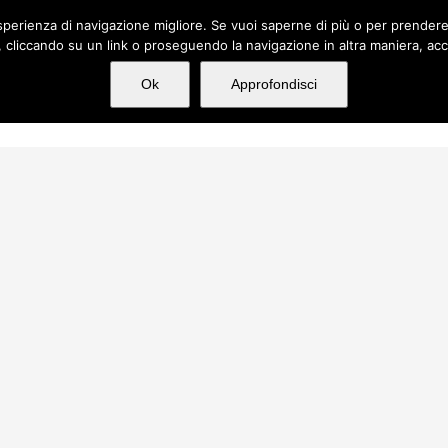
n'esperienza di navigazione migliore. Se vuoi saperne di più o per prender
cliccando su un link o proseguendo la navigazione in altra maniera, acc
hi siamo
Servizi
Incarichi
Media
Ok
Approfondisci