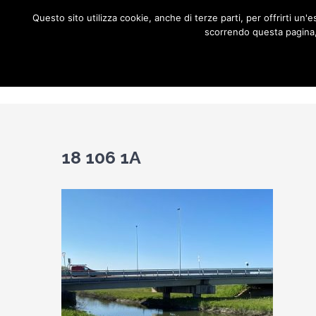
Salta
Questo sito utilizza cookie, anche di terze parti, per offrirti u
al
scorrendo questa pagina, 
contenuto
Home
C
18 106 1A