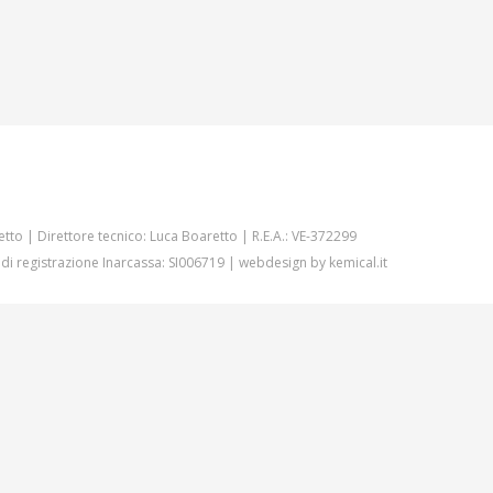
etto | Direttore tecnico: Luca Boaretto | R.E.A.: VE-372299
 di registrazione Inarcassa: SI006719 | webdesign by
kemical.it