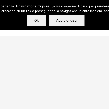
n'esperienza di navigazione migliore. Se vuoi saperne di più o per prender
cliccando su un link o proseguendo la navigazione in altra maniera, acc
hi siamo
Servizi
Incarichi
Media
Ok
Approfondisci