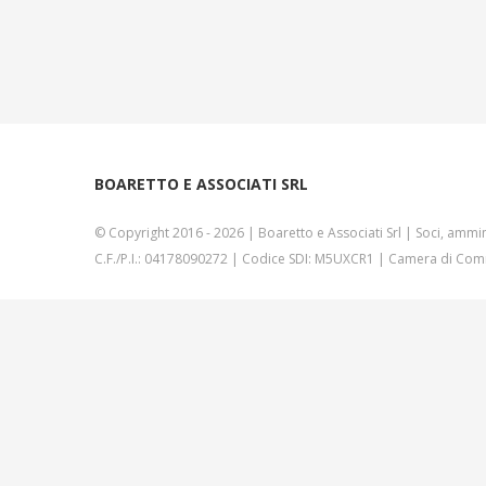
BOARETTO E ASSOCIATI SRL
© Copyright 2016 -
2026 | Boaretto e Associati Srl | Soci, ammin
C.F./P.I.: 04178090272 | Codice SDI: M5UXCR1 | Camera di Comm