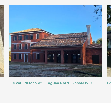
“Le valli di Jesolo” – Laguna Nord – Jesolo (VE)
Ed