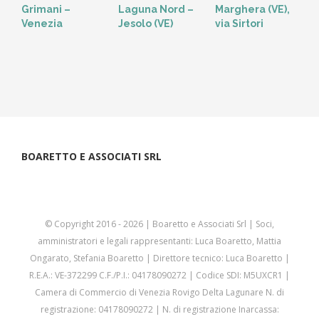
Grimani –
Laguna Nord –
Marghera (VE),
V
Venezia
Jesolo (VE)
via Sirtori
BOARETTO E ASSOCIATI SRL
© Copyright 2016 -
2026 | Boaretto e Associati Srl | Soci,
amministratori e legali rappresentanti: Luca Boaretto, Mattia
Ongarato, Stefania Boaretto | Direttore tecnico: Luca Boaretto |
R.E.A.: VE-372299 C.F./P.I.: 04178090272 | Codice SDI: M5UXCR1 |
Camera di Commercio di Venezia Rovigo Delta Lagunare N. di
registrazione: 04178090272 | N. di registrazione Inarcassa: