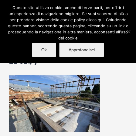
Salta
Questo sito utilizza cookie, anche di terze parti, per offrirti
al
un'esperienza di navigazione migliore. Se vuoi saperne di più o
per prendere visione della cookie policy clicca qui. Chiudendo
contenuto
questo banner, scorrendo questa pagina, cliccando su un link o
proseguendo la navigazione in altra maniera, acconsenti all'uso
dei cookie
Ok
Approfondisci
21 014 7