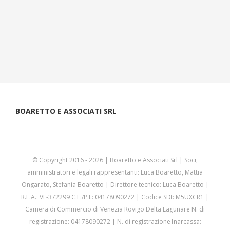
BOARETTO E ASSOCIATI SRL
© Copyright 2016 -
2026 | Boaretto e Associati Srl | Soci,
amministratori e legali rappresentanti: Luca Boaretto, Mattia
Ongarato, Stefania Boaretto | Direttore tecnico: Luca Boaretto |
R.E.A.: VE-372299 C.F./P.I.: 04178090272 | Codice SDI: M5UXCR1 |
Camera di Commercio di Venezia Rovigo Delta Lagunare N. di
registrazione: 04178090272 | N. di registrazione Inarcassa: