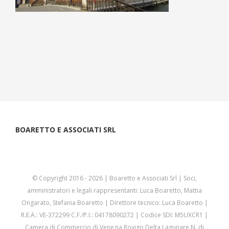
BOARETTO E ASSOCIATI SRL
© Copyright 2016 -
2026 | Boaretto e Associati Srl | Soci,
amministratori e legali rappresentanti: Luca Boaretto, Mattia
Ongarato, Stefania Boaretto | Direttore tecnico: Luca Boaretto |
R.E.A.: VE-372299 C.F./P.I.: 04178090272 | Codice SDI: M5UXCR1 |
Camera di Commercio di Venezia Rovigo Delta Lagunare N. di