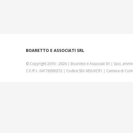
BOARETTO E ASSOCIATI SRL
© Copyright 2016 -
2026 | Boaretto e Associati Srl | Soci, ammin
C.F./P.I.: 04178090272 | Codice SDI: M5UXCR1 | Camera di Comm