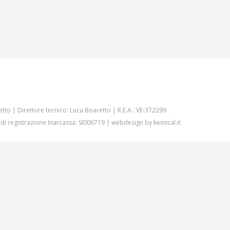
etto | Direttore tecnico: Luca Boaretto | R.E.A.: VE-372299
 di registrazione Inarcassa: SI006719 | webdesign by
kemical.it