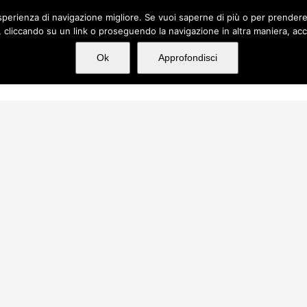
n'esperienza di navigazione migliore. Se vuoi saperne di più o per prender
cliccando su un link o proseguendo la navigazione in altra maniera, acc
hi siamo
Servizi
Incarichi
Media
Ok
Approfondisci