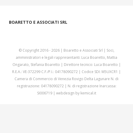
BOARETTO E ASSOCIATI SRL
© Copyright 2016 -
2026 | Boaretto e Associati Srl | Soci,
amministratori e legali rappresentanti: Luca Boaretto, Mattia
Ongarato, Stefania Boaretto | Direttore tecnico: Luca Boaretto |
R.E.A.: VE-372299 C.F./P.I.: 04178090272 | Codice SDI: M5UXCR1 |
Camera di Commercio di Venezia Rovigo Delta Lagunare N. di
registrazione: 04178090272 | N. di registrazione Inarcassa:
SI006719 | webdesign by
kemical.it