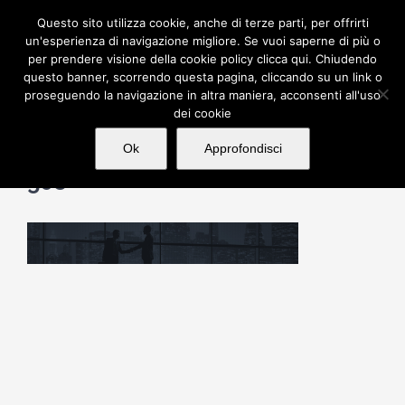
Salta
Questo sito utilizza cookie, anche di terze parti, per offrirti
al
un'esperienza di navigazione migliore. Se vuoi saperne di più o
per prendere visione della cookie policy clicca qui. Chiudendo
contenuto
questo banner, scorrendo questa pagina, cliccando su un link o
proseguendo la navigazione in altra maniera, acconsenti all'uso
dei cookie
Ok
Approfondisci
508