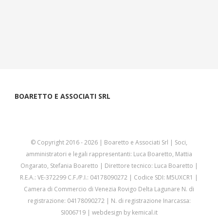
BOARETTO E ASSOCIATI SRL
© Copyright 2016 -
2026 | Boaretto e Associati Srl | Soci,
amministratori e legali rappresentanti: Luca Boaretto, Mattia
Ongarato, Stefania Boaretto | Direttore tecnico: Luca Boaretto |
R.E.A.: VE-372299 C.F./P.I.: 04178090272 | Codice SDI: M5UXCR1 |
Camera di Commercio di Venezia Rovigo Delta Lagunare N. di
registrazione: 04178090272 | N. di registrazione Inarcassa:
SI006719 | webdesign by
kemical.it