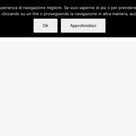
n'esperienza di navigazione migliore. Se vuoi saperne di più o per prender
cliccando su un link o proseguendo la navigazione in altra maniera, acc
e
Chi siamo
Servizi
Incarichi
Ok
Approfondisci