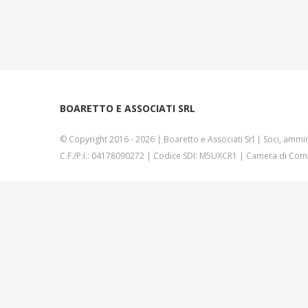
BOARETTO E ASSOCIATI SRL
© Copyright 2016 -
2026 | Boaretto e Associati Srl | Soci, ammin
C.F./P.I.: 04178090272 | Codice SDI: M5UXCR1 | Camera di Comm