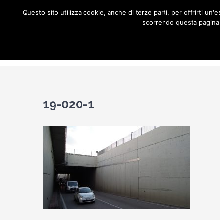
Salta
Questo sito utilizza cookie, anche di terze parti, per offrirti u
al
scorrendo questa pagina, 
Hom
contenuto
19-020-1