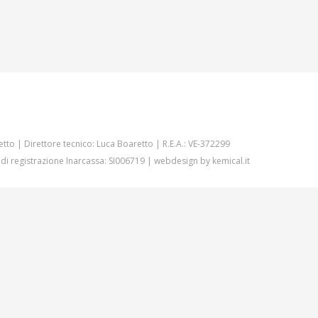
etto | Direttore tecnico: Luca Boaretto | R.E.A.: VE-372299
 di registrazione Inarcassa: SI006719 | webdesign by
kemical.it