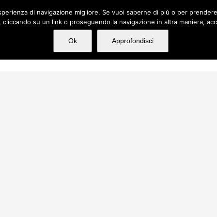
n'esperienza di navigazione migliore. Se vuoi saperne di più o per prender
cliccando su un link o proseguendo la navigazione in altra maniera, acc
hi siamo
Servizi
Incarichi
Media
Ok
Approfondisci