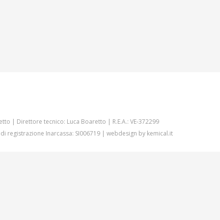
etto | Direttore tecnico: Luca Boaretto | R.E.A.: VE-372299
 di registrazione Inarcassa: SI006719 | webdesign by
kemical.it