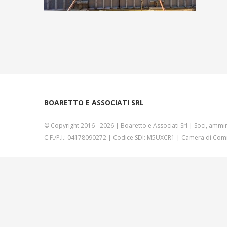
BOARETTO E ASSOCIATI SRL
© Copyright 2016 -
2026 | Boaretto e Associati Srl | Soci, ammin
C.F./P.I.: 04178090272 | Codice SDI: M5UXCR1 | Camera di Comm