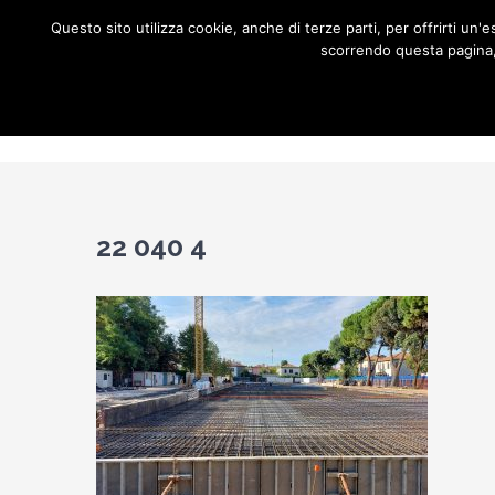
Salta
Questo sito utilizza cookie, anche di terze parti, per offrirti u
al
scorrendo questa pagina, 
contenuto
Home
C
22 040 4