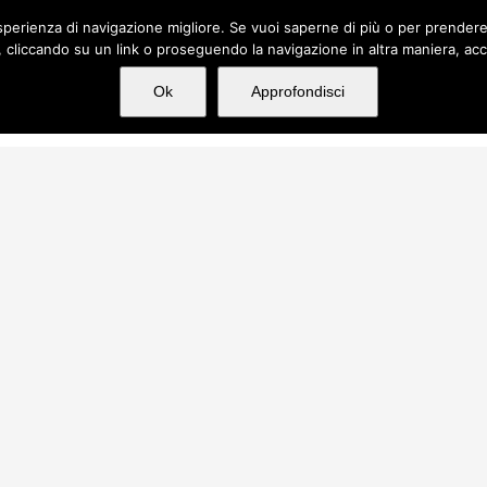
n'esperienza di navigazione migliore. Se vuoi saperne di più o per prender
cliccando su un link o proseguendo la navigazione in altra maniera, acc
About us
Services
Projects
Med
Ok
Approfondisci