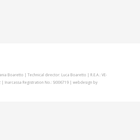
nia Boaretto | Technical director: Luca Boaretto | R.E.A.: VE-
| Inarcassa Registration No.: SI006719 | webdesign by