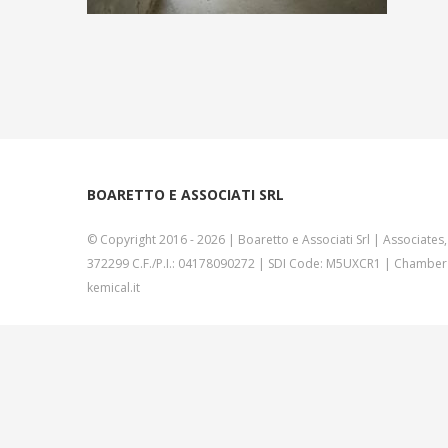
BOARETTO E ASSOCIATI SRL
© Copyright 2016 -
2026 | Boaretto e Associati Srl | Associates,
372299 C.F./P.I.: 04178090272 | SDI Code: M5UXCR1 | Chamber 
kemical.it