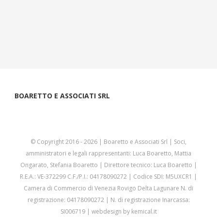
BOARETTO E ASSOCIATI SRL
© Copyright 2016 -
2026 | Boaretto e Associati Srl | Soci,
amministratori e legali rappresentanti: Luca Boaretto, Mattia
Ongarato, Stefania Boaretto | Direttore tecnico: Luca Boaretto |
R.E.A.: VE-372299 C.F./P.I.: 04178090272 | Codice SDI: M5UXCR1 |
Camera di Commercio di Venezia Rovigo Delta Lagunare N. di
registrazione: 04178090272 | N. di registrazione Inarcassa:
SI006719 | webdesign by
kemical.it