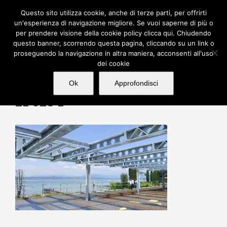
Salta
Questo sito utilizza cookie, anche di terze parti, per offrirti
al
un'esperienza di navigazione migliore. Se vuoi saperne di più o
per prendere visione della cookie policy clicca qui. Chiudendo
contenuto
questo banner, scorrendo questa pagina, cliccando su un link o
proseguendo la navigazione in altra maniera, acconsenti all'uso
dei cookie
Ok
Approfondisci
21 028 1