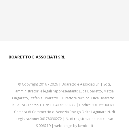
BOARETTO E ASSOCIATI SRL
© Copyright 2016 -
2026 | Boaretto e Associati Srl | Soci,
amministratori e legali rappresentanti: Luca Boaretto, Mattia
Ongarato, Stefania Boaretto | Direttore tecnico: Luca Boaretto |
R.E.A.: VE-372299 C.F./P.I.: 04178090272 | Codice SDI: M5UXCR1 |
Camera di Commercio di Venezia Rovigo Delta Lagunare N. di
registrazione: 04178090272 | N. di registrazione Inarcassa:
SI006719 | webdesign by
kemical.it