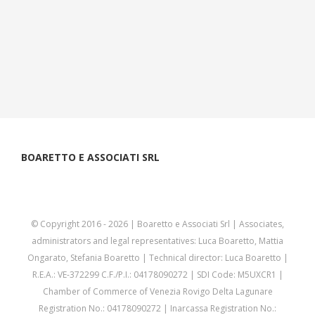
BOARETTO E ASSOCIATI SRL
© Copyright 2016 -
2026 | Boaretto e Associati Srl | Associates,
administrators and legal representatives: Luca Boaretto, Mattia
Ongarato, Stefania Boaretto | Technical director: Luca Boaretto |
R.E.A.: VE-372299 C.F./P.I.: 04178090272 | SDI Code: M5UXCR1 |
Chamber of Commerce of Venezia Rovigo Delta Lagunare
Registration No.: 04178090272 | Inarcassa Registration No.: