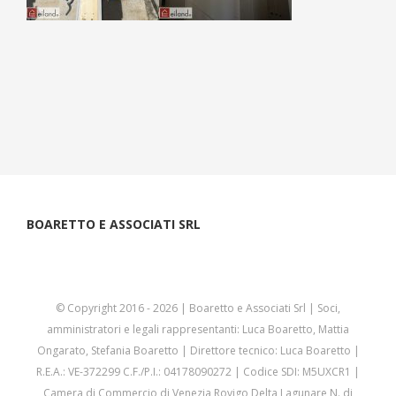
BOARETTO E ASSOCIATI SRL
© Copyright 2016 -
2026 | Boaretto e Associati Srl | Soci,
amministratori e legali rappresentanti: Luca Boaretto, Mattia
Ongarato, Stefania Boaretto | Direttore tecnico: Luca Boaretto |
R.E.A.: VE-372299 C.F./P.I.: 04178090272 | Codice SDI: M5UXCR1 |
Camera di Commercio di Venezia Rovigo Delta Lagunare N. di