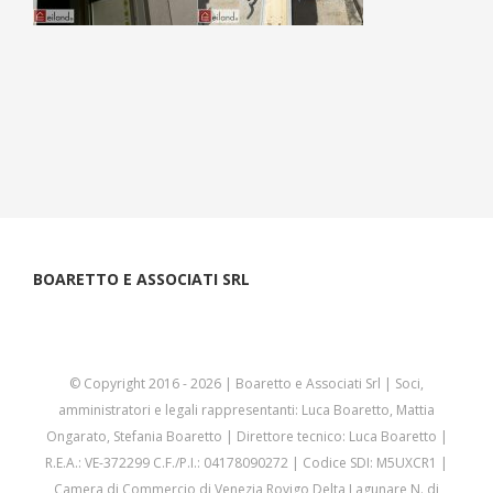
BOARETTO E ASSOCIATI SRL
© Copyright 2016 -
2026 | Boaretto e Associati Srl | Soci,
amministratori e legali rappresentanti: Luca Boaretto, Mattia
Ongarato, Stefania Boaretto | Direttore tecnico: Luca Boaretto |
R.E.A.: VE-372299 C.F./P.I.: 04178090272 | Codice SDI: M5UXCR1 |
Camera di Commercio di Venezia Rovigo Delta Lagunare N. di