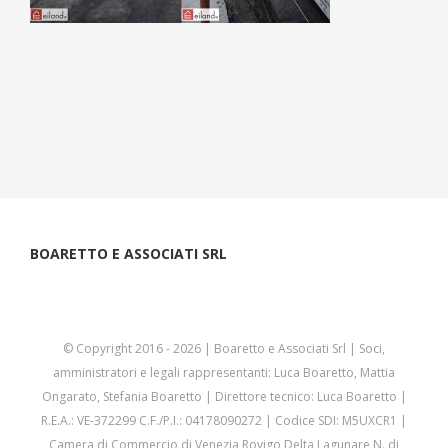
BOARETTO E ASSOCIATI SRL
© Copyright 2016 -
2026 | Boaretto e Associati Srl | Soci,
amministratori e legali rappresentanti: Luca Boaretto, Mattia
Ongarato, Stefania Boaretto | Direttore tecnico: Luca Boaretto |
R.E.A.: VE-372299 C.F./P.I.: 04178090272 | Codice SDI: M5UXCR1 |
Camera di Commercio di Venezia Rovigo Delta Lagunare N. di