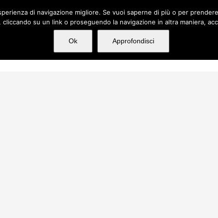
n'esperienza di navigazione migliore. Se vuoi saperne di più o per prender
cliccando su un link o proseguendo la navigazione in altra maniera, acc
hi siamo
Servizi
Incarichi
Media
Ok
Approfondisci