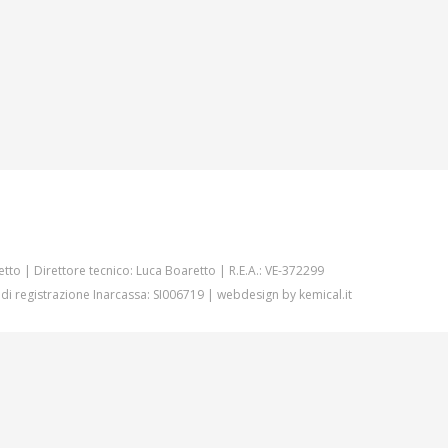
etto | Direttore tecnico: Luca Boaretto | R.E.A.: VE-372299
 di registrazione Inarcassa: SI006719 | webdesign by
kemical.it