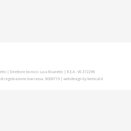
etto | Direttore tecnico: Luca Boaretto | R.E.A.: VE-372299
 di registrazione Inarcassa: SI006719 | webdesign by
kemical.it