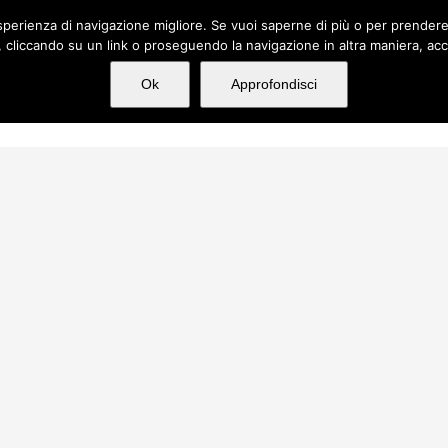
n'esperienza di navigazione migliore. Se vuoi saperne di più o per prender
cliccando su un link o proseguendo la navigazione in altra maniera, acc
hi siamo
Servizi
Incarichi
Media
Ok
Approfondisci