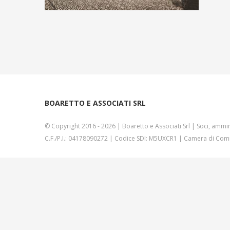
BOARETTO E ASSOCIATI SRL
© Copyright 2016 -
2026 | Boaretto e Associati Srl | Soci, ammin
C.F./P.I.: 04178090272 | Codice SDI: M5UXCR1 | Camera di Comm