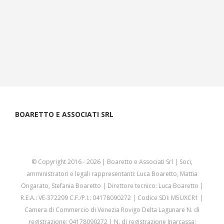
BOARETTO E ASSOCIATI SRL
© Copyright 2016 -
2026 | Boaretto e Associati Srl | Soci,
amministratori e legali rappresentanti: Luca Boaretto, Mattia
Ongarato, Stefania Boaretto | Direttore tecnico: Luca Boaretto |
R.E.A.: VE-372299 C.F./P.I.: 04178090272 | Codice SDI: M5UXCR1 |
Camera di Commercio di Venezia Rovigo Delta Lagunare N. di
registrazione: 04178090272 | N. di registrazione Inarcassa: