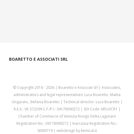
BOARETTO E ASSOCIATI SRL
© Copyright 2016 -
2026 | Boaretto e Associati Srl | Associates,
administrators and legal representatives: Luca Boaretto, Mattia
Ongarato, Stefania Boaretto | Technical director: Luca Boaretto |
R.E.A.: VE-372299 C.F./P.I.: 04178090272 | SDI Code: M5UXCR1 |
Chamber of Commerce of Venezia Rovigo Delta Lagunare
Registration No.: 04178090272 | Inarcassa Registration No.:
SI006719 | webdesign by
kemical.it