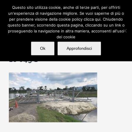
Skip
Questo sito utilizza cookie, anche di terze parti, per offrirti
to
un'esperienza di navigazione migliore. Se vuoi saperne di più o
per prendere visione della cookie policy clicca qui. Chiudendo
content
questo banner, scorrendo questa pagina, cliccando su un link o
proseguendo la navigazione in altra maniera, acconsenti all'uso
dei cookie
Ok
Approfondisci
16 049 1